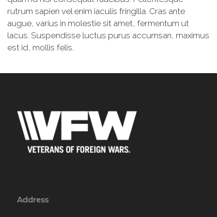
rutrum sapien vel enim iaculis fringilla. Cras ante
augue, varius in molestie sit amet, fermentum ut
lacus. Suspendisse luctus purus accumsan, maximus
est id, mollis felis.
Address